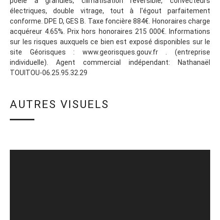
poêle à granulés, climatisation réversible, convecteurs
électriques, double vitrage, tout à l'égout parfaitement
conforme. DPE D, GES B. Taxe foncière 884€. Honoraires charge
acquéreur 4.65%. Prix hors honoraires 215 000€. Informations
sur les risques auxquels ce bien est exposé disponibles sur le
site Géorisques : www.georisques.gouv.fr . (entreprise
individuelle). Agent commercial indépendant: Nathanaël
TOUITOU-06.25.95.32.29
AUTRES VISUELS