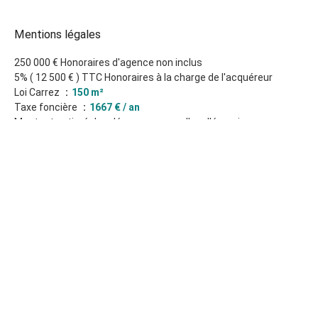
Mentions légales
250 000 € Honoraires d'agence non inclus
5% ( 12 500 € ) TTC Honoraires à la charge de l'acquéreur
Loi Carrez
150 m²
Taxe foncière
1667 € / an
Montant estimé des dépenses annuelles d'énergie pour un
usage standard : 1660€ ~ 2300€
+
−