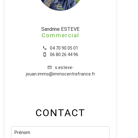
Sandrine ESTEVE
Commercial
04 70 90 05 01
06 80 26 44 96
s.esteve-
jouan.immo@immocentrefrance.fr
CONTACT