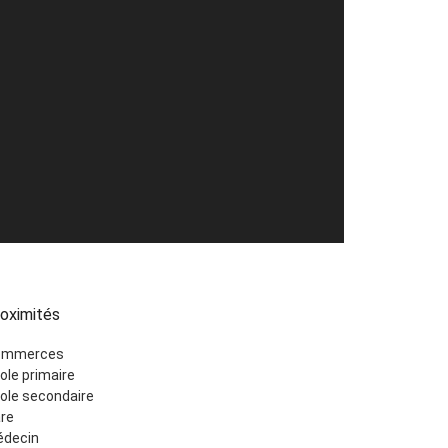
oximités
ommerces
ole primaire
ole secondaire
re
decin