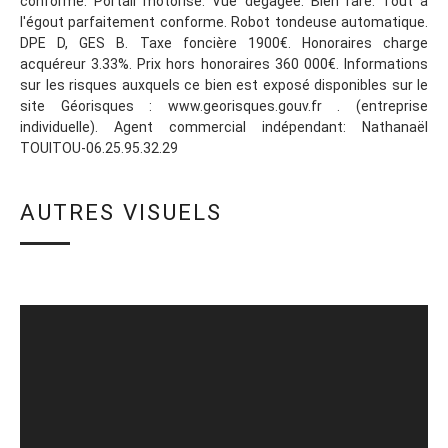
conforme. Portail motorisé. Vue dégagée. Bien rare. Tout à
l'égout parfaitement conforme. Robot tondeuse automatique.
DPE D, GES B. Taxe foncière 1900€. Honoraires charge
acquéreur 3.33%. Prix hors honoraires 360 000€. Informations
sur les risques auxquels ce bien est exposé disponibles sur le
site Géorisques : www.georisques.gouv.fr . (entreprise
individuelle). Agent commercial indépendant: Nathanaël
TOUITOU-06.25.95.32.29
AUTRES VISUELS