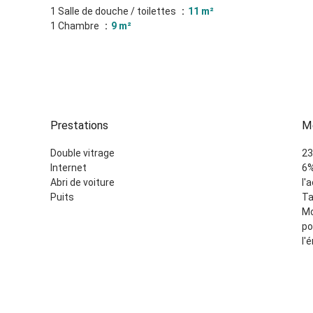
1 Salle de douche / toilettes
11 m²
1 Chambre
9 m²
Prestations
Me
Double vitrage
23
Internet
6%
Abri de voiture
l'
Puits
Ta
Mo
po
l'