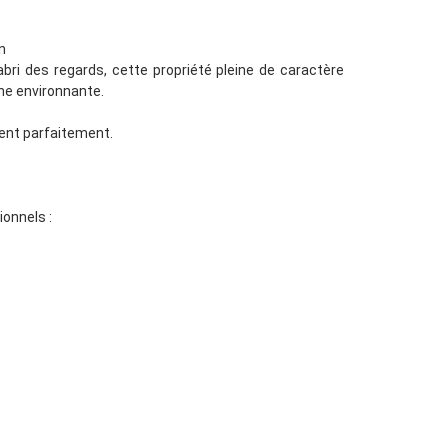
n
abri des regards, cette propriété pleine de caractère
ne environnante.
uent parfaitement.
ionnels :