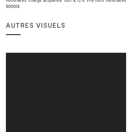
Honoraires charge acquéreur soit 8,12%. Prix hors honoraires
80000€
AUTRES VISUELS