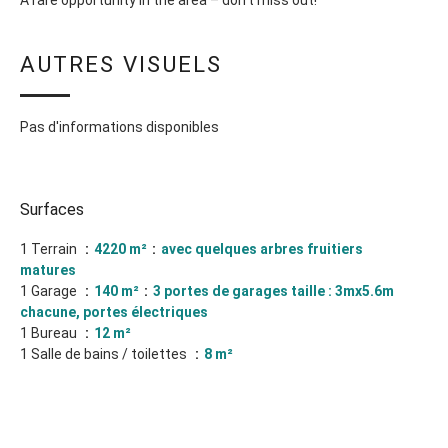
A rare opportunity in the area – don't miss out!
AUTRES VISUELS
Pas d'informations disponibles
Surfaces
1 Terrain
4220 m²
avec quelques arbres fruitiers
matures
1 Garage
140 m²
3 portes de garages taille : 3mx5.6m
chacune, portes électriques
1 Bureau
12 m²
1 Salle de bains / toilettes
8 m²