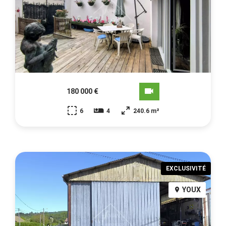
180 000 €
6
4
240.6 m²
EXCLUSIVITÉ
YOUX