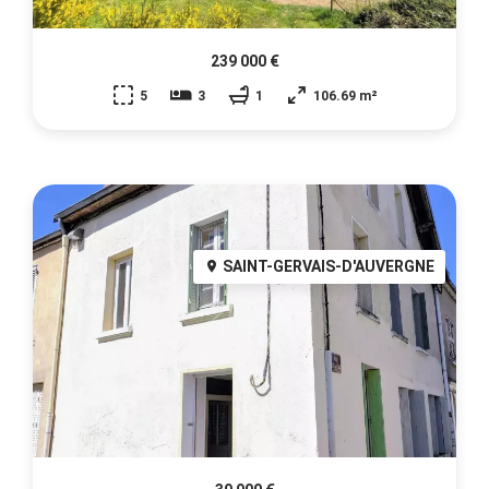
239 000 €
5
3
1
106.69 m²
SAINT-GERVAIS-D'AUVERGNE