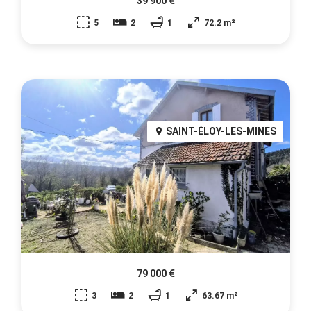
39 900 €
5
2
1
72.2 m²
SAINT-ÉLOY-LES-MINES
79 000 €
3
2
1
63.67 m²