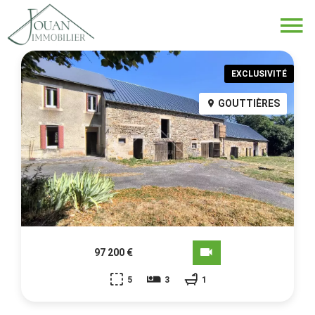
EXCLUSIVITÉ
GOUTTIÈRES
97 200 €
5
3
1