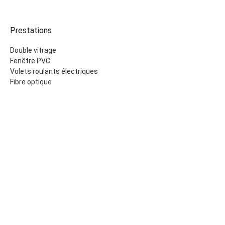
Prestations
Double vitrage
Fenêtre PVC
Volets roulants électriques
Fibre optique
Mentions légales
50 000 € Honoraires d'agence non inclus
10% ( 5 000 € ) TTC Honoraires à la charge de l'acquéreur
Taxe foncière
188 € / an
Montant estimé des dépenses annuelles d'énergie pour un
usage standard, établi à partir des prix de l'énergie de