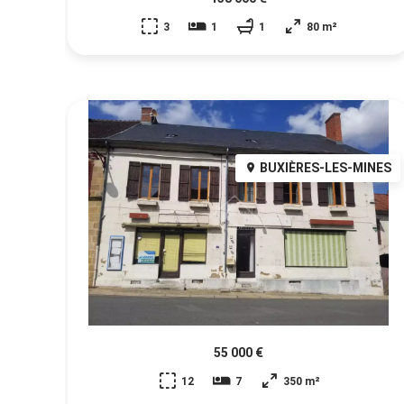
3
1
1
80 m²
BUXIÈRES-LES-MINES
55 000 €
12
7
350 m²