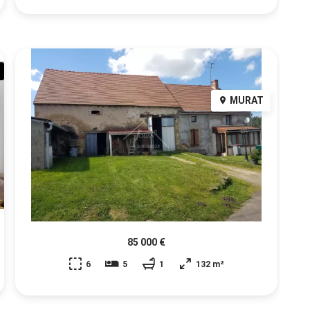
MURAT
85 000 €
6
5
1
132 m²