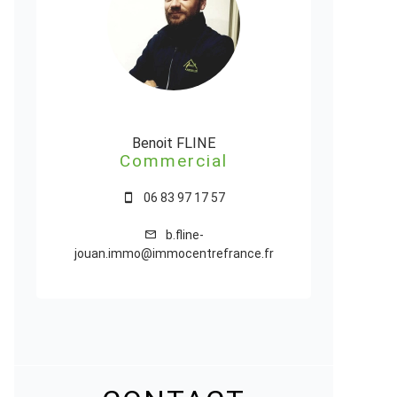
Benoit FLINE
Commercial
06 83 97 17 57
b.fline-
jouan.immo@immocentrefrance.fr