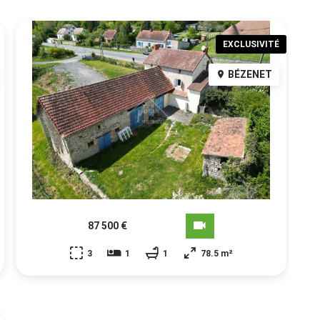
EXCLUSIVITÉ
BÉZENET
87 500 €
3
1
1
78.5 m²