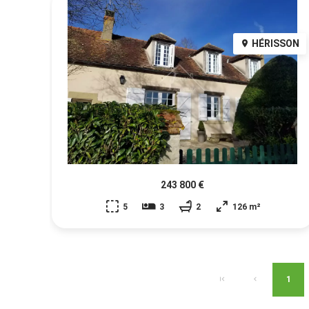
HÉRISSON
243 800 €
5
3
2
126 m²
1