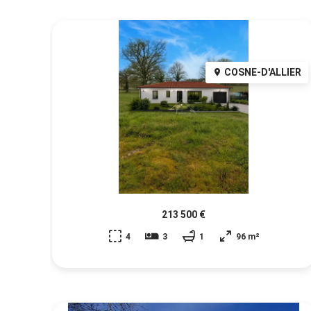
COSNE-D'ALLIER
213 500 €
4
3
1
96 m²