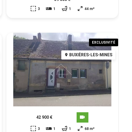
3
1
1
44 m²
EXCLUSIVITÉ
BUXIÈRES-LES-MINES
42 900 €
3
1
1
68 m²